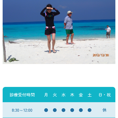
診療受付時間
月
火
水
木
金
土
日・祝
8:30～12:00
●
●
●
●
●
●
休