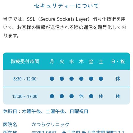
セキュリティーについて
当院では、SSL（Secure Sockets Layer）暗号化技術を用
いて、お客様の情報が送信される際の通信を暗号化してお
ります。
診療受付時間
月
火
水
木
金
土
日・祝
8:30～12:00
●
●
●
●
●
●
休
13:30～17:00
●
●
●
休
●
休
休
休診日：木曜午後、土曜午後、日曜祝日
医院名
かつらクリニック
所在地
〒892-0841 鹿児島県 鹿児島市照国町12-1