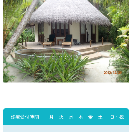
診療受付時間
月
火
水
木
金
土
日・祝