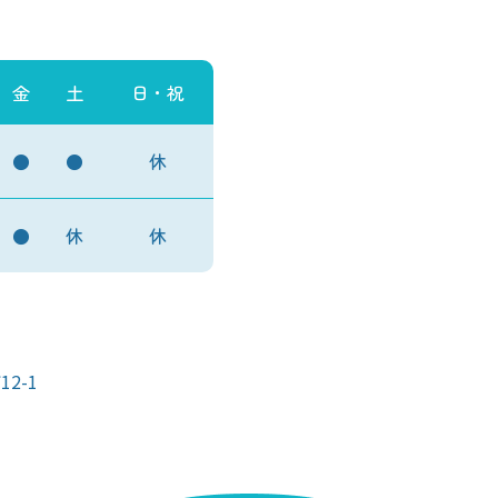
金
土
日・祝
●
●
休
●
休
休
2-1