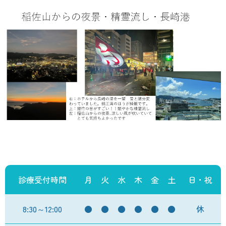
診療受付時間
月
火
水
木
金
土
日・祝
8:30～12:00
●
●
●
●
●
●
休