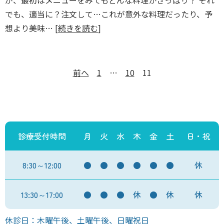
でも、適当に？注文して…これが意外な料理だったり、予
想より美味… [
続きを読む
]
前へ
1
…
10
11
診療受付時間
月
火
水
木
金
土
日・祝
8:30～12:00
●
●
●
●
●
●
休
13:30～17:00
●
●
●
休
●
休
休
休診日：木曜午後、土曜午後、日曜祝日