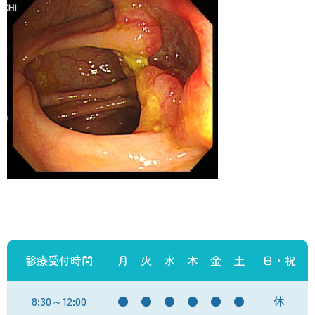
診療受付時間
月
火
水
木
金
土
日・祝
8:30～12:00
●
●
●
●
●
●
休