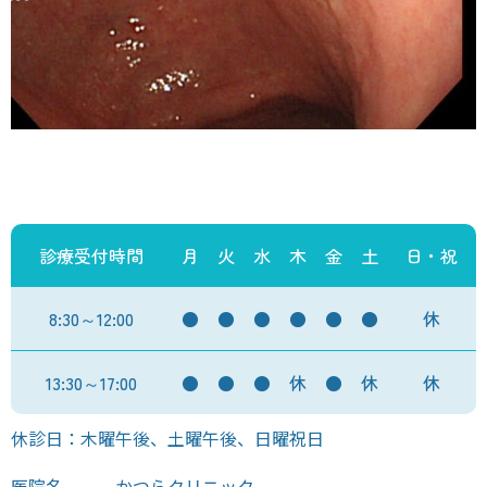
診療受付時間
月
火
水
木
金
土
日・祝
8:30～12:00
●
●
●
●
●
●
休
13:30～17:00
●
●
●
休
●
休
休
休診日：木曜午後、土曜午後、日曜祝日
医院名
かつらクリニック