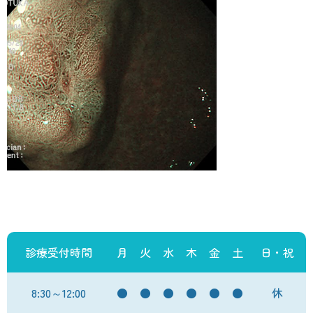
診療受付時間
月
火
水
木
金
土
日・祝
8:30～12:00
●
●
●
●
●
●
休