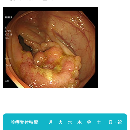
診療受付時間
月
火
水
木
金
土
日・祝