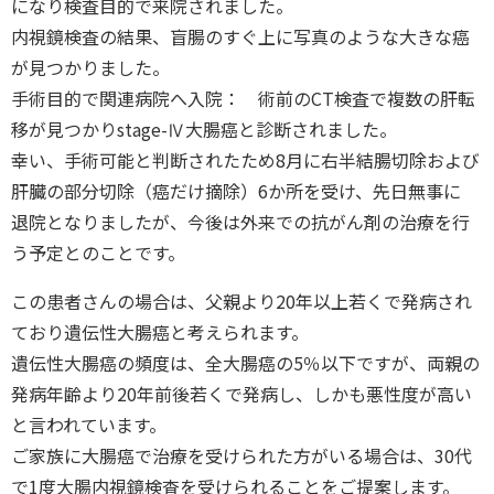
になり検査目的で来院されました。
内視鏡検査の結果、盲腸のすぐ上に写真のような大きな癌
が見つかりました。
手術目的で関連病院へ入院： 術前のCT検査で複数の肝転
移が見つかりstage-Ⅳ大腸癌と診断されました。
幸い、手術可能と判断されたため8月に右半結腸切除および
肝臓の部分切除（癌だけ摘除）6か所を受け、先日無事に
退院となりましたが、今後は外来での抗がん剤の治療を行
う予定とのことです。
この患者さんの場合は、父親より20年以上若くで発病され
ており遺伝性大腸癌と考えられます。
遺伝性大腸癌の頻度は、全大腸癌の5％以下ですが、両親の
発病年齢より20年前後若くで発病し、しかも悪性度が高い
と言われています。
ご家族に大腸癌で治療を受けられた方がいる場合は、30代
で1度大腸内視鏡検査を受けられることをご提案します。