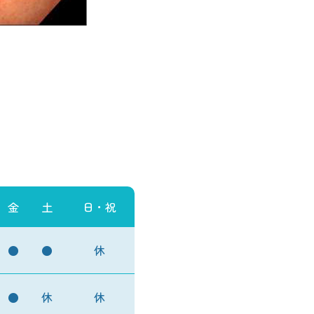
金
土
日・祝
●
●
休
●
休
休