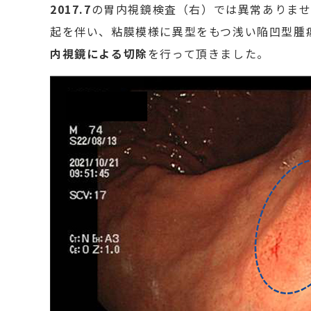
2017.7
の胃内視鏡検査（右）では異常ありませ
起を伴い、粘膜模様に異型をもつ浅い陥凹型腫
内視鏡による切除
を行って頂きました。