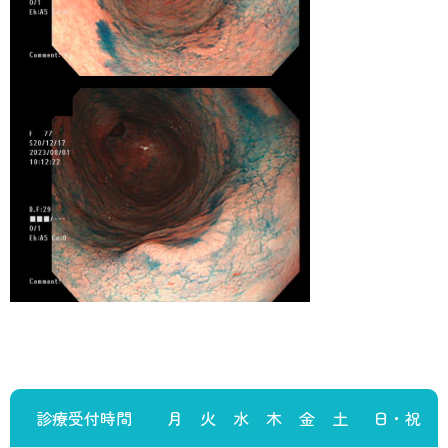
診療受付時間
月
火
水
木
金
土
日・祝