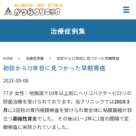
治療症例集
HOME
治療症例集
初診から13年目に見つかった早期胃癌
初診から13年目に見つかった早期胃癌
2023-09-08
77才 女性：他施設で10年以上前にヘリコバクターピロリの
除菌治療を受けられております。当クリニックでは
2010.3
月
に1回目の胃内視鏡検査を受けられ胃全体に粘膜萎縮が目
立つ
萎縮性胃炎
でした。 その後は1～2年に1度の間隔で定
期検査に来院されていました。